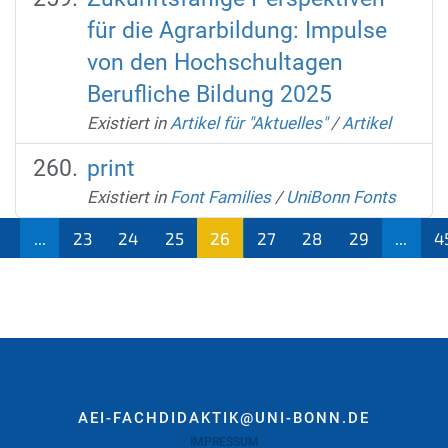
für die Agrarbildung: Impulse
von den Hochschultagen
Berufliche Bildung 2025
Existiert in
Artikel für "Aktuelles"
/
Artikel
print
Existiert in
Font Families
/
UniBonn Fonts
1
...
23
24
25
26
27
28
29
...
4
(aktu
ell)
AEI-FACHDIDAKTIK@UNI-BONN.DE
IMPRESSUM